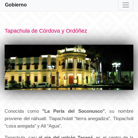
Gobierno
Tapachula de Córdova y Ordóñez
Conocida como
"La Perla del Soconusco"
, su nombre
proviene del náhuatl: Tlapacholatl “tierra anegadiza”, Tlopacholi
“cosa anegada” y Atl “Agua”.
Tapachula, casi
al pie del volcán Tacaná
, es el centro de la