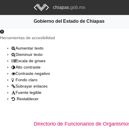
chiapas
.gob.mx
Gobierno del Estado de Chiapas
Abrir barra de herramientas
Herramientas de accesibilidad
Aumentar texto
Disminuir texto
Escala de grises
Alto contraste
Contraste negativo
Fondo claro
Subrayar enlaces
Fuente legible
Restablecer
Directorio de Funcionarios de Organismos