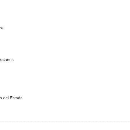
ral
exicanos
no del Estado