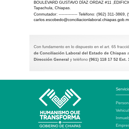
BOULEVARD GUSTAVO DÍAZ ORDAZ #11 ,EDIFICIO
Tapachula, Chiapas.
Conmutador: ------------- Teléfono: (962) 311-3869, (
carlos.escobedo@conciliacionlaboral.chiapas.gob.
Con fundamento en lo dispuesto en el art. 65 fracci
de Conciliación Laboral del Estado de Chiapas
a
Dirección General
y teléfono
(961) 118 17 52 Ext.
Servici
Person
Vehicul
Inmueb
Empre