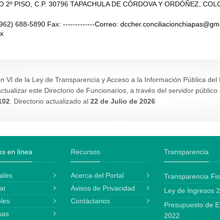
 2º PISO, C.P. 30796 TAPACHULA DE CÓRDOVA Y ORDÓÑEZ, COLO
962) 688-5890 Fax: -------------
Correo: dccher.conciliacionchiapas@gm
mx
ón VI de la Ley de Transparencia y Acceso a la Información Pública de
ctualizar este Directorio de Funcionarios, a través del servidor público
 102
. Directorio actualizado al
22 de Julio de 2026
os en línea
Recursos
Transparencia
ales
Acerca del Portal
Transparencia Fis
ar
Avisos de Privacidad
Ley de Ingresos 
les
Contáctanos
Presupuesto de E
sas
2022