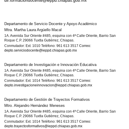
dir.formaciondocente@ieppd.chiapas.gob.mx
Departamento de Servicio Docente y Apoyo Académico
Mtra. Martha Laura Argüello Macal
1A. Avenida Sur Oriente #485, esquina con 4ª Calle Oriente, Barrio San
Roque C.P. 29066 Tuxtla Gutiérrez, Chiapas.
Conmutador: Ext. 1010 Teléfono: 961 613 3517
Correo:
depto.serviciodocente@ieppd.chiapas.gob.mx
Departamento de Investigación e Innovación Educativa
1A. Avenida Sur Oriente #485, esquina con 4ª Calle Oriente, Barrio San
Roque C.P. 29066 Tuxtla Gutiérrez, Chiapas.
Conmutador: Ext. 1014 Teléfono: 961 613 3517
Correo:
depto.investigacioneinnovacion@ieppd.chiapas.gob.mx
Departamento de Gestión de Trayectos Formativos
Mtro. Alejandro Hernández Meneses
1A. Avenida Sur Oriente #485, esquina con 4ª Calle Oriente, Barrio San
Roque C.P. 29066 Tuxtla Gutiérrez, Chiapas.
Conmutador: Ext. 1014 Teléfono: 961 613 3517
Correo:
depto.trayectosformativos@ieppd.chiapas.gob.mx