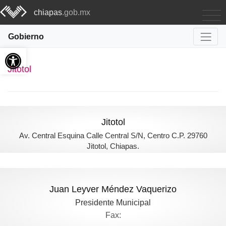
chiapas
.gob.mx
Gobierno
Abrir barra de herramientas
Jitotol
Jitotol
Av. Central Esquina Calle Central S/N, Centro C.P. 29760
Jitotol, Chiapas.
Juan Leyver Méndez Vaquerizo
Presidente Municipal
Fax: