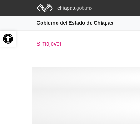
chiapas
.gob.mx
Gobierno del Estado de Chiapas
Abrir barra de herramientas
Simojovel